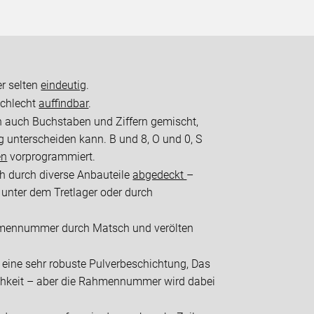
r selten
eindeutig
.
schlecht
auffindbar
.
uch Buchstaben und Ziffern gemischt,
 unterscheiden kann. B und 8, O und 0, S
en
vorprogrammiert.
 durch diverse Anbauteile
abgedeckt
–
 unter dem Tretlager oder durch
ahmennummer durch Matsch und verölten
eine sehr robuste Pulverbeschichtung, Das
glichkeit – aber die Rahmennummer wird dabei