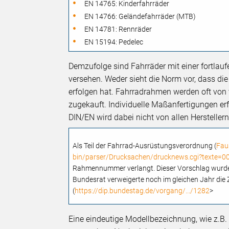
EN 14765: Kinderfahrräder
EN 14766: Geländefahrräder (MTB)
EN 14781: Rennräder
EN 15194: Pedelec
Demzufolge sind Fahrräder mit einer fortla
versehen. Weder sieht die Norm vor, dass di
erfolgen hat. Fahrradrahmen werden oft von 
zugekauft. Individuelle Maßanfertigungen e
DIN/EN wird dabei nicht von allen Herstellern
Als Teil der Fahrrad-Ausrüstungsverordnung (
Fau
bin/parser/Drucksachen/drucknews.cgi?texte=
Rahmennummer verlangt. Dieser Vorschlag wurde v
Bundesrat verweigerte noch im gleichen Jahr di
(
https://dip.bundestag.de/vorgang/.../1282
>
Eine eindeutige Modellbezeichnung, wie z.B.