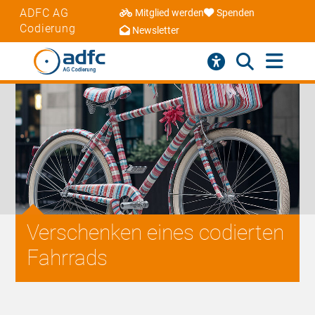
ADFC AG
Mitglied werden
Spenden
Codierung
Newsletter
Verschenken eines codierten
Fahrrads